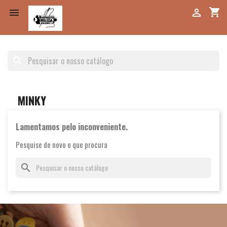
shopping_cart


search
MINKY
Lamentamos pelo inconveniente.
Pesquise de novo o que procura
search