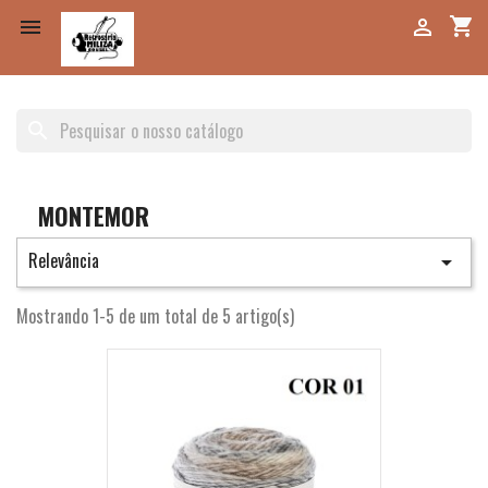
shopping_cart


search
MONTEMOR
Relevância

Mostrando 1-5 de um total de 5 artigo(s)