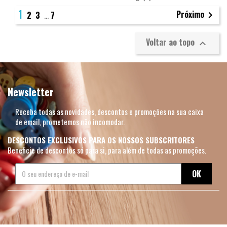
1
Próximo
2
3
…
7

Voltar ao topo

Newsletter
Receba todas as novidades, descontos e promoções na sua caixa
de email, prometemos não incomodar.
DESCONTOS EXCLUSIVOS PARA OS NOSSOS SUBSCRITORES
Beneficie de descontos só para si, para além de todas as promoções.