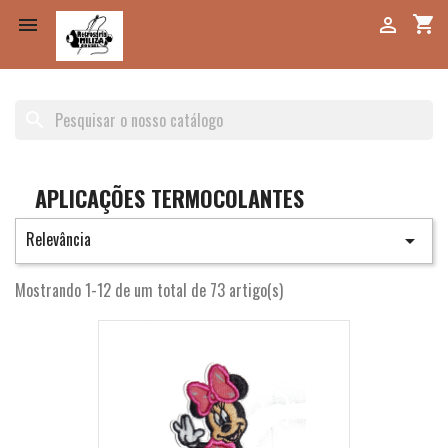
shopping_cart


search
APLICAÇÕES TERMOCOLANTES
Relevância

Mostrando 1-12 de um total de 73 artigo(s)