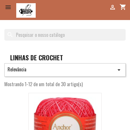
shopping_cart


search
LINHAS DE CROCHET
Relevância

Mostrando 1-12 de um total de 30 artigo(s)