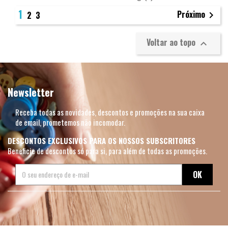
1
Próximo
2
3

Voltar ao topo

Newsletter
Receba todas as novidades, descontos e promoções na sua caixa
de email, prometemos não incomodar.
DESCONTOS EXCLUSIVOS PARA OS NOSSOS SUBSCRITORES
Beneficie de descontos só para si, para além de todas as promoções.