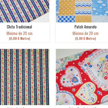
Chita Tradicional
Patch Amarelo
Vista rápida
Vista rápida


Minimo de 20 cm
Minimo de 20 cm
(6,00 € Metro)
(6,90 € Metro)