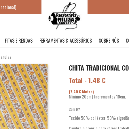
nacional)
FITAS E RENDAS
FERRAMENTAS & ACESSÓRIOS
SOBRE NÓS
C
marelas
CHITA TRADICIONAL C
Total - 1.48 €
(7,40 € Metro)
Minimo 20cm | Incrementos 10cm.
Com IVA
Tecido 50% poliéster; 50% algodão
Cambraia própria para vários trabal