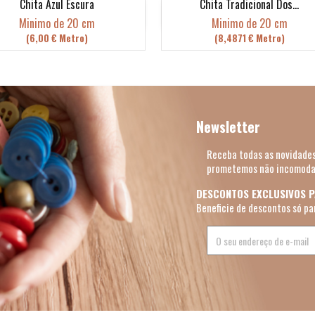
Chita Azul Escura
Chita Tradicional Dos...
Vista rápida
Vista rápida


Minimo de 20 cm
Minimo de 20 cm
(6,00 € Metro)
(8,4871 € Metro)
Newsletter
Receba todas as novidades
prometemos não incomoda
DESCONTOS EXCLUSIVOS 
Beneficie de descontos só pa