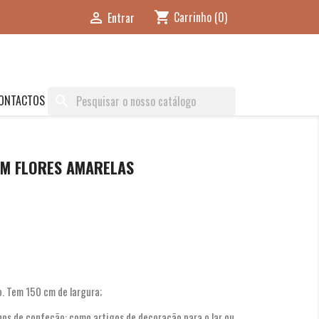
Carrinho
(0)
shopping_cart
Entrar

ONTACTOS
search
OM FLORES AMARELAS
. Tem 150 cm de largura;
hos de confeção: como artigos de decoração para o lar ou