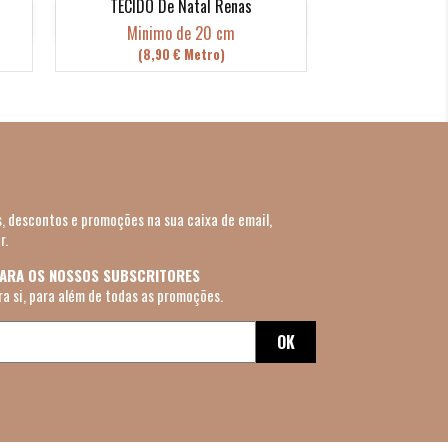
TECIDO De Natal Renas
Vista rápida

Minimo de 20 cm
(8,90 € Metro)
, descontos e promoções na sua caixa de email,
r.
PARA OS NOSSOS SUBSCRITORES
ra si, para além de todas as promoções.