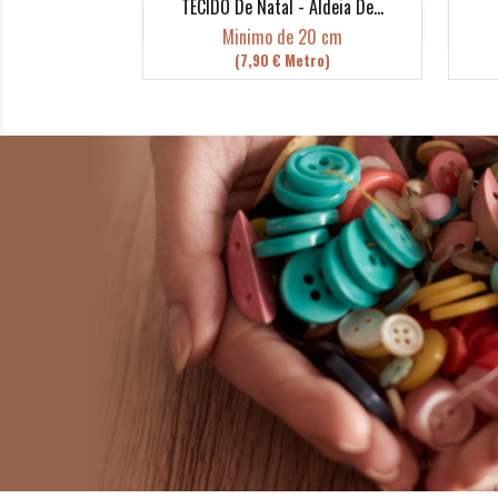
TECIDO De Natal - Aldeia De...
Vista rápida

Minimo de 20 cm
(7,90 € Metro)